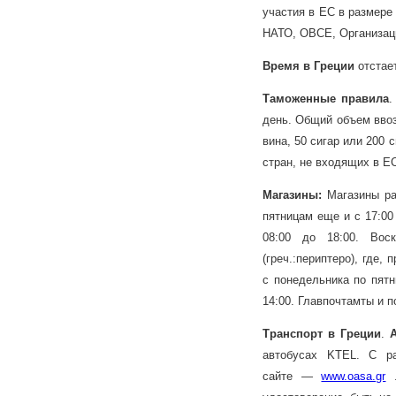
участия в ЕС в размере
НАТО, ОВСЕ, Организаци
Время в Греции
отстае
Таможенные правила
.
день. Общий объем ввоз
вина, 50 сигар или 200 
стран, не входящих в Е
Магазины:
Магазины раб
пятницам еще и с 17:00 
08:00 до 18:00. Вос
(греч.:периптеро), где
с понедельника по пятн
14:00. Главпочтамты и 
Транспорт в Греции
.
автобусах KTEL. С р
сайте —
www.oasa.gr