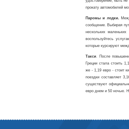
удостоверение, быть не
прокату автомобилей мо
Паромы и лодки.
Межд
сообщение. Выбирая пут
нескольких маленьких 
воспользуйтесь услугам
которые курсируют меж
Такси
. После повышени
Греции стала стоить 1,
же - 1,19 евро - стоит 
поездки составляет 3,
существуют официально
евро днем и 50 ночью. Н