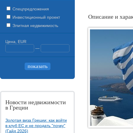
Спецпредложения
Описание и хара
Инвестиционный проект
Элитная недвижимость
Цена, EUR
—
Новости недвижимости
в Греции
Золотая виза Греции: как войти
в клуб ЕС и не продать "почку"
(Гайд 2026)