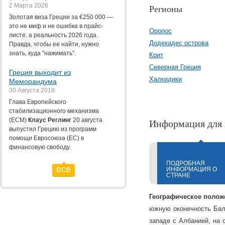
2 Марта 2026
Регионы
Золотая виза Греции за €250 000 —
это не миф и не ошибка в прайс-
Оропос
листе, а реальность 2026 года.
Додекадес острова
Правда, чтобы ее найти, нужно
знать, куда "нажимать".
Крит
Северная Греция
Греция выходит из
Халкидики
Меморандума
30 Августа 2018
Глава Европейского
стабилизационного механизма
(ЕСМ)
Клаус Реглинг
20 августа
Информация для 
выпустил Грецию из программ
помощи Евросоюза (ЕС) в
финансовую свободу.
ПОДРОБНАЯ
все
ИНФОРМАЦИЯ О
СТРАНЕ
Географическое полож
южную оконечность Балк
западе с Албанией, на 