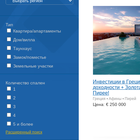
Тип
Квартира/апартаменты
Дом/вилла
Таунхаус
Замок/поместье
Земельные участки
Инвестиции в Греци
Количество спален
доходности + Золот
1
Пирее!
2
Греция • Афины • Пирей
Цена: € 250 000
3
4
5 и более
Расширенный поиск