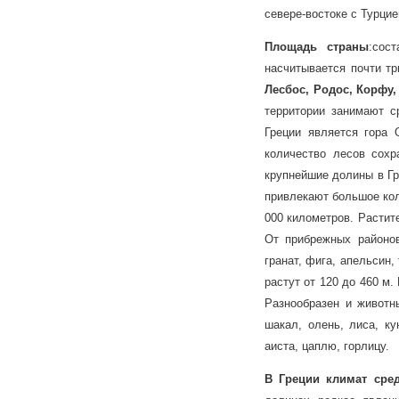
севере-востоке с Турцие
Площадь страны
:сос
насчитывается почти т
Лесбос, Родос, Корфу,
территории занимают с
Греции является гора
количество лесов сохр
крупнейшие долины в Гр
привлекают большое кол
000 километров. Растит
От прибрежных районо
гранат, фига, апельсин,
растут от 120 до 460 м
Разнообразен и животн
шакал, олень, лиса, ку
аиста, цаплю, горлицу.
В Греции климат сре