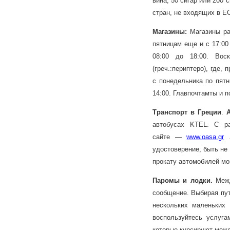
вина, 50 сигар или 200 
стран, не входящих в Е
Магазины:
Магазины раб
пятницам еще и с 17:00 
08:00 до 18:00. Вос
(греч.:периптеро), где
с понедельника по пятн
14:00. Главпочтамты и 
Транспорт в Греции
.
автобусах KTEL. С р
сайте —
www.oasa.gr
удостоверение, быть не
прокату автомобилей мо
Паромы и лодки.
Межд
сообщение. Выбирая пут
нескольких маленьких 
воспользуйтесь услугам
которые курсируют меж