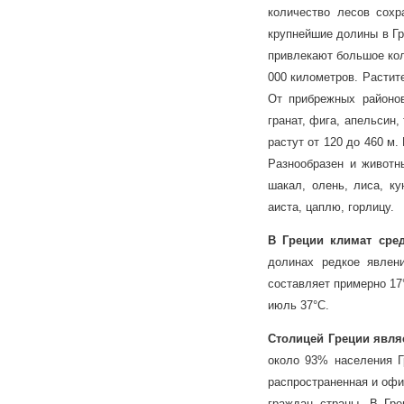
количество лесов сохр
крупнейшие долины в Гр
привлекают большое кол
000 километров. Растит
От прибрежных районо
гранат, фига, апельсин,
растут от 120 до 460 м
Разнообразен и животн
шакал, олень, лиса, ку
аиста, цаплю, горлицу.
В Греции климат сре
долинах редкое явлен
составляет примерно 17
июль 37°С.
Столицей Греции явля
около 93% населения Г
распространенная и офи
граждан страны. В Гре