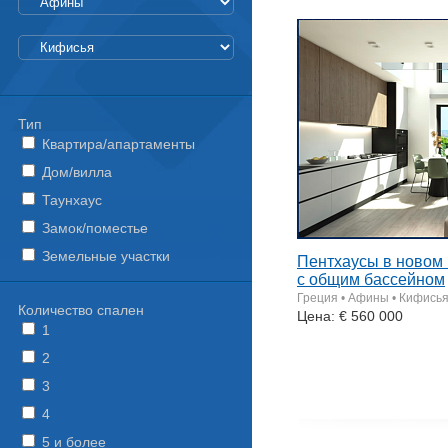
Тип
Квартира/апартаменты
Дом/вилла
Таунхаус
Замок/поместье
Земельные участки
Пентхаусы в новом 
с общим бассейном
Греция • Афины • Кифись
Количество спален
Цена: € 560 000
1
2
3
4
5 и более