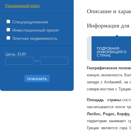
Расширенный поиск
Описание и хара
Спецпредложения
Информация для 
Инвестиционный проект
Элитная недвижимость
ПОДРОБНАЯ
ИНФОРМАЦИЯ О
Цена, EUR
СТРАНЕ
—
Географическое полож
южную оконечность Балк
западе с Албанией, на 
севере-востоке с Турцие
Площадь страны
:сос
насчитывается почти т
Лесбос, Родос, Корфу,
территории занимают с
Греции является гора