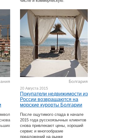
числе и коммерческую.
пания
Болгария
20 Августа 2015
Покупатели недвижимости из
России возвращаются на
и
морские курорты Болгарии
имвол
После ощутимого спада в начале
нова
2015 года русскоязычных клиентов
льших
снова привлекают цены, хороший
сервис и многообразие
предложений на рынке