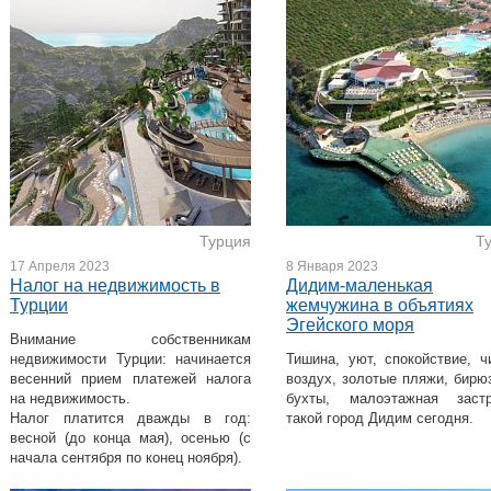
Турция
Т
17 Апреля 2023
8 Января 2023
Налог на недвижимость в
Дидим-маленькая
Турции
жемчужина в объятиях
Эгейского моря
Внимание собственникам
недвижимости Турции: начинается
Тишина, уют, спокойствие, ч
весенний прием платежей налога
воздух, золотые пляжи, бирю
на недвижимость.
бухты, малоэтажная застр
Налог платится дважды в год:
такой город Дидим сегодня.
весной (до конца мая), осенью (с
начала сентября по конец ноября).