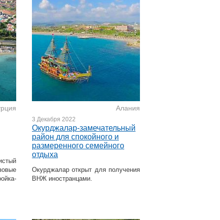
урция
Алания
3 Декабря 2022
Окурджалар-замечательный
район для спокойного и
размеренного семейного
отдыха
истый
зовые
Окурджалар открыт для получения
ойка-
ВНЖ иностранцами.