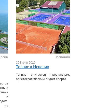
рсин
Испания
19 Июня 2020
Теннис в Испании
Теннис считается престижным,
аристократическим видом спорта.
ертов
сть в
чень
м и
дом.
ы на
стут.