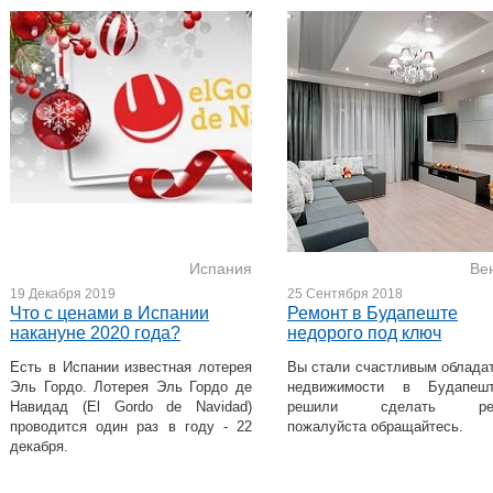
Сейчас самое время усп
инвестировать в недвижи
Мерсина.
Испания
Ве
19 Декабря 2019
25 Сентября 2018
Что с ценами в Испании
Ремонт в Будапеште
накануне 2020 года?
недорого под ключ
Есть в Испании известная лотерея
Вы стали счастливым облада
Эль Гордо. Лотерея Эль Гордо де
недвижимости в Будапеш
Навидад (El Gordo de Navidad)
решили сделать рем
проводится один раз в году - 22
пожалуйста обращайтесь.
декабря.