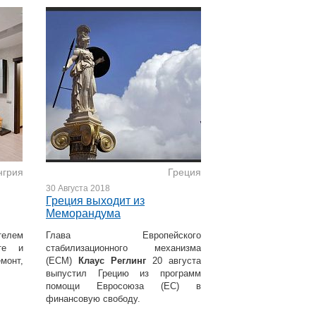
евать
мость
нгрия
Греция
30 Августа 2018
Греция выходит из
Меморандума
телем
Глава Европейского
те и
стабилизационного механизма
онт,
(ЕСМ)
Клаус Реглинг
20 августа
выпустил Грецию из программ
помощи Евросоюза (ЕС) в
финансовую свободу.