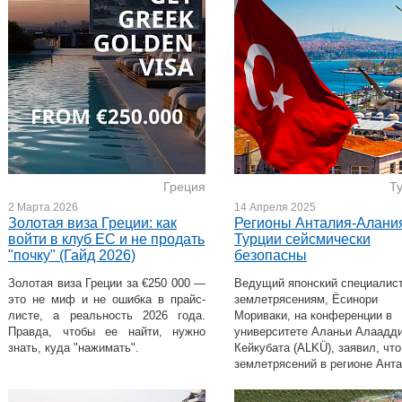
Греция
Т
2 Марта 2026
14 Апреля 2025
Золотая виза Греции: как
Регионы Анталия-Алани
войти в клуб ЕС и не продать
Турции сейсмически
"почку" (Гайд 2026)
безопасны
Золотая виза Греции за €250 000 —
Ведущий японский специалист
это не миф и не ошибка в прайс-
землетрясениям, Ёсинори
листе, а реальность 2026 года.
Мориваки, на конференции в
Правда, чтобы ее найти, нужно
университете Аланьи Алаадд
знать, куда "нажимать".
Кейкубата (ALKÜ), заявил, что
землетрясений в регионе Анта
Аланья низок.