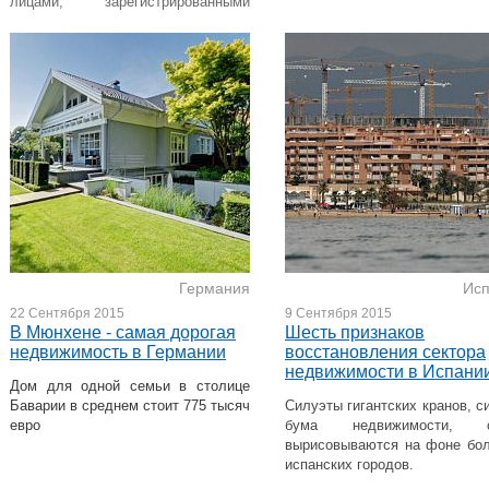
лицами, зарегистрированными
в
Реестре Поставщиков Услуг
Германия
Ис
22 Сентября 2015
9 Сентября 2015
В Мюнхене - самая дорогая
Шесть признаков
недвижимость в Германии
восстановления сектора
недвижимости в Испани
Дом для одной семьи в столице
Баварии в среднем стоит 775 тысяч
Силуэты гигантских кранов, с
евро
бума недвижимости, с
вырисовываются на фоне бо
испанских городов.