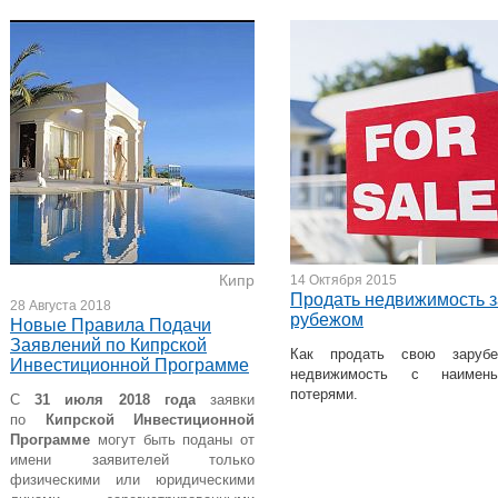
Кипр
14 Октября 2015
Продать недвижимость з
28 Августа 2018
рубежом
Новые Правила Подачи
Заявлений по Кипрской
Как продать свою заруб
Инвестиционной Программе
недвижимость с наимень
потерями.
С
31 июля 2018 года
заявки
по
Кипрской Инвестиционной
Программе
могут быть поданы от
имени заявителей только
физическими или юридическими