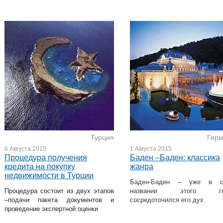
Турция
Гер
6 Августа 2015
1 Августа 2015
Процедура получения
Баден –Баден: классика
кредита на покупку
жанра
недвижимости в Турции
Баден-Баден – уже в с
Процедура состоит из двух этапов
названии этого го
–подачи пакета документов и
сосредоточился его дух
проведение экспертной оценки