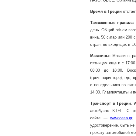
НАТО, ОВСЕ, Организаци
Время в Греции
отстае
Таможенные правила
.
день. Общий объем ввоз
вина, 50 сигар или 200 
стран, не входящих в Е
Магазины:
Магазины раб
пятницам еще и с 17:00 
08:00 до 18:00. Вос
(греч.:периптеро), где
с понедельника по пятн
14:00. Главпочтамты и 
Транспорт в Греции
.
автобусах KTEL. С р
сайте —
www.oasa.gr
удостоверение, быть не
прокату автомобилей мо