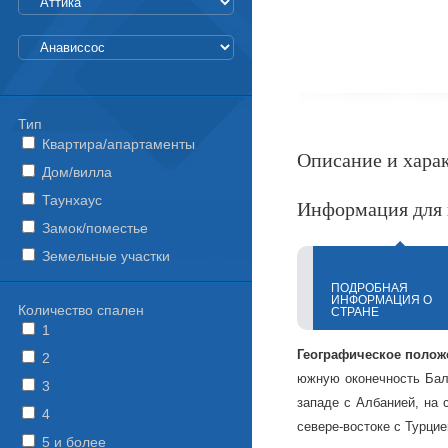
Тип
Квартира/апартаменты
Описание и хара
Дом/вилла
Таунхаус
Информация для 
Замок/поместье
Земельные участки
ПОДРОБНАЯ
ИНФОРМАЦИЯ О
Количество спален
СТРАНЕ
1
Географическое полож
2
южную оконечность Балк
3
западе с Албанией, на 
4
севере-востоке с Турцие
5 и более