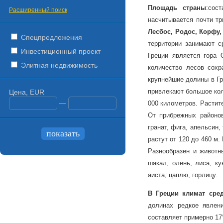
Площадь страны
:сос
Расширенный поиск
насчитывается почти т
Лесбос, Родос, Корфу,
Спецпредложения
территории занимают с
Инвестиционный проект
Греции является гора
Элитная недвижимость
количество лесов сохр
крупнейшие долины в Гр
привлекают большое кол
Цена, EUR
—
000 километров. Растит
От прибрежных районо
гранат, фига, апельсин,
растут от 120 до 460 м
Разнообразен и животн
шакал, олень, лиса, ку
аиста, цаплю, горлицу.
В Греции климат сре
долинах редкое явлен
составляет примерно 17