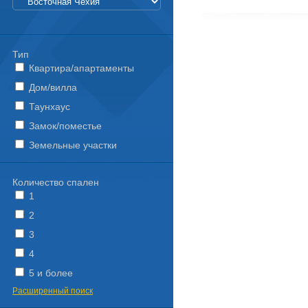
Тип
Квартира/апартаменты
Дом/вилла
Таунхаус
Замок/поместье
Земельные участки
Количество спален
1
2
3
4
5 и более
Расширенный поиск