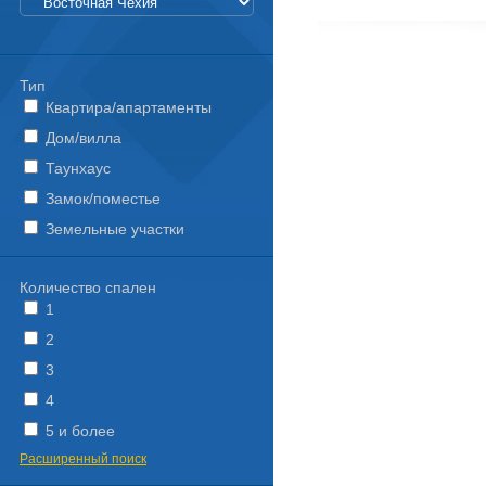
Тип
Квартира/апартаменты
Дом/вилла
Таунхаус
Замок/поместье
Земельные участки
Количество спален
1
2
3
4
5 и более
Расширенный поиск