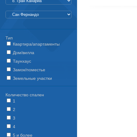
Тип
Квартира/апартаменты
Дом/вилла
Таунхаус
Замок/поместье
Земельные участки
Количество спален
1
2
3
4
5 и более