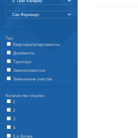
Тип
Квартира/апартаменты
Дом/вилла
Таунхаус
Замок/поместье
Земельные участки
Количество спален
1
2
3
4
5 и более