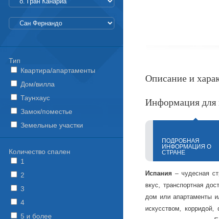
Тип
Квартира/апартаменты
Описание и хара
Дом/вилла
Таунхаус
Информация для 
Замок/поместье
Земельные участки
ПОДРОБНАЯ
ИНФОРМАЦИЯ О
Количество спален
СТРАНЕ
1
Испания
– чудесная ст
2
вкус, транспортная дос
3
дом или апартаменты ил
4
искусством, корридой,
5 и более