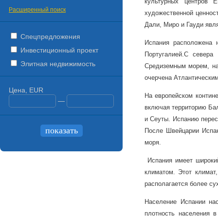
культурных центров Е
Расширенный поиск
художественной ценност
Дали, Миро и Гауди явл
Спецпредложения
Испания расположена 
Инвестиционный проект
Португалией.
С севера 
Элитная недвижимость
Средиземным морем, на
очерчена Атлантическим
Цена, EUR
На европейском контине
—
включая территорию Бал
и Сеуты. Испанию перес
После Швейцарии Испан
моря.
Испания имеет широкий
климатом. Этот климат
располагается более су
Население Испании на
плотность населения в