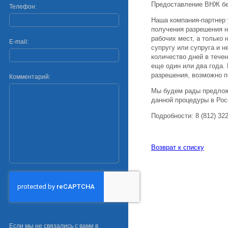
Предоставление ВНЖ бе
Телефон:
Наша компания-партнер 
получения разрешения н
рабочих мест, а только 
E-mail:
супругу или супруга и 
количество дней в тече
еще один или два года.
разрешения, возможно п
Комментарий:
Мы будем рады предлож
данной процедуры в Рос
Подробности: 8 (812) 322
Возврат к списку
Если мы не связались с вами в