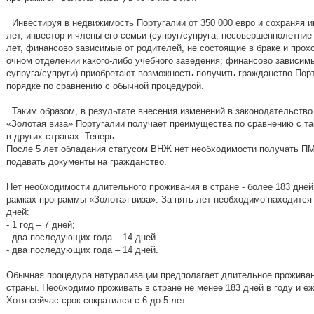
Инвестируя в недвижимость Португалии от 350 000 евро и сохраняя и
лет, инвестор и члены его семьи (супруг/супруга; несовершеннолетние
лет, финансово зависимые от родителей, не состоящие в браке и про
очном отделении какого-либо учебного заведения; финансово зависим
супруга/супруги) приобретают возможность получить гражданство Пор
порядке по сравнению с обычной процедурой.
Таким образом, в результате внесения изменений в законодательство
«Золотая виза» Португалии получает преимущества по сравнению с т
в других странах. Теперь:
После 5 лет обладания статусом ВНЖ нет необходимости получать П
подавать документы на гражданство.
Нет необходимости длительного проживания в стране - более 183 дней
рамках программы «Золотая виза». За пять лет необходимо находится 
дней:
- 1 год – 7 дней;
- два последующих года – 14 дней.
- два последующих года – 14 дней.
Обычная процедура натурализации предполагает длительное проживан
страны. Необходимо проживать в стране не менее 183 дней в году и 
Хотя сейчас срок сократился с 6 до 5 лет.