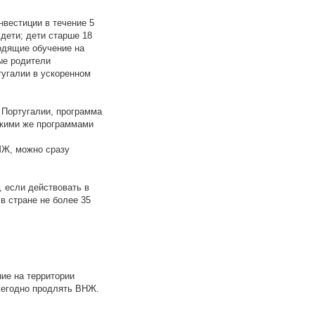
нвестиции в течение 5
 дети; дети старше 18
ходящие обучение на
ые родители
тугалии в ускоренном
 Португалии, программа
акими же программами
МЖ, можно сразу
, если действовать в
в стране не более 35
ие на территории
ежегодно продлять ВНЖ.