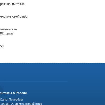
проживании также
 членом какой-либо
возможность
МЖ, сразу
пе!
онтакты в России
 Санкт-Петербург
100,лит.А, офис 6, второй этаж