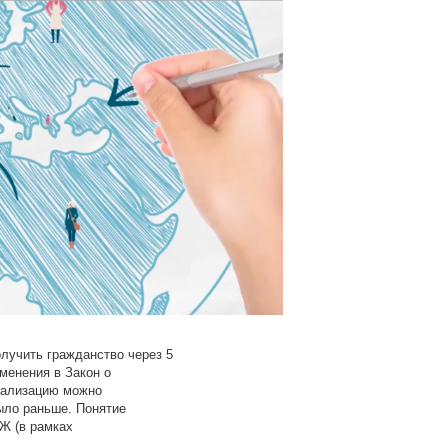
олучить гражданство через 5
менения в Закон о
урализацию можно
было раньше. Понятие
Ж (в рамках