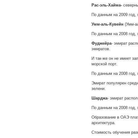
Рас-эль-Хайма-
северны
По данным на 2009 год,
Умм-аль-Кувейн
(Умм-ал
По данным на 2008 год, 
Фуджейра
- эмират расп
эмиратов.
И так-же он не имеет з
морской порт.
По данным на 2008 год, 
Эмират популярен среди
зелени.
Шарджа
- эмират распо
По данным на 2008 год,
Образование в ОАЭ плат
архитектура.
Стоимость обучения разн