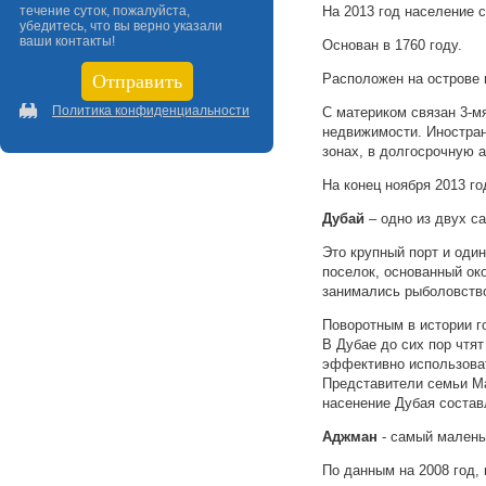
течение суток, пожалуйста,
На 2013 год население 
убедитесь, что вы верно указали
ваши контакты!
Основан в 1760 году.
Расположен на острове 
Политика конфиденциальности
С материком связан 3-м
недвижимости. Иностра
зонах, в долгосрочную а
На конец ноября 2013 г
Дубай
– одно из двух с
Это крупный порт и один
поселок, основанный ок
занимались рыболовств
Поворотным в истории г
В Дубае до сих пор чтя
эффективно использоват
Представители семьи Ма
насенение Дубая состав
Аджман
- самый малень
По данным на 2008 год,