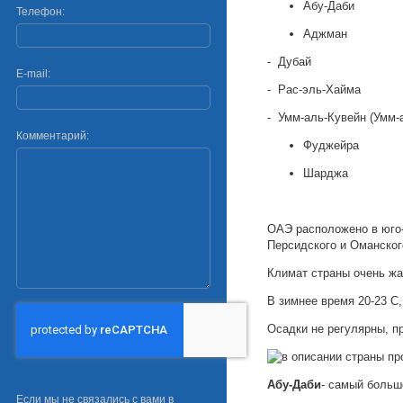
Абу-Даби
Телефон:
Аджман
- Дубай
E-mail:
- Рас-эль-Хайма
- Умм-аль-Кувейн (Умм-
Комментарий:
Фуджейра
Шарджа
ОАЭ расположено в юго-
Персидского и Оманског
Климат страны очень жа
В зимнее время 20-23 С
Осадки не регулярны, п
Абу-Даби
- самый больш
Если мы не связались с вами в