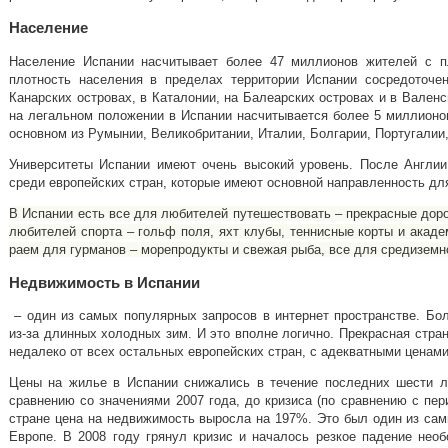
Население
Население Испании насчитывает более 47 миллионов жителей с п
плотность населения в пределах территории Испании сосредоточе
Канарских островах, в Каталонии, на Балеарских островах и в Вален
на легальном положении в Испании насчитывается более 5 миллионов
основном из Румынии, Великобритании, Италии, Болгарии, Португалии
Университеты Испании имеют очень высокий уровень.
После Англии
среди европейских стран, которые имеют основной направленность дл
В Испании есть все для любителей путешествовать – прекрасные доро
любителей спорта – гольф поля, яхт клубы, теннисные корты и акад
раем для гурманов – морепродукты и свежая рыба, все для средиземн
Недвижимость в Испании
– один из самых популярных запросов в интернет пространстве. Бо
из-за длинных холодных зим. И это вполне логично. Прекрасная стр
недалеко от всех остальных европейских стран, с адекватными ценам
Цены на жилье в Испании снижались в течение последних шести 
сравнению со значениями 2007 года, до кризиса (по сравнению с пе
стране цена на недвижимость выросла на 197%. Это был один из сам
Европе. В 2008 году грянул кризис и началось резкое падение нео