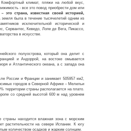
. Комфортный климат, пляжи на любой вкус,
вижимость - все это повод приобрести дом или
 – это страна, известная своей историей,
 земля была в течение тысячелетий одним из
амятников исключительной исторической и
ес, Сервантес, Кеведо, Лопе де Вега, Пикассо,
овато
р
ства в искусстве.
нейского полуострова, который она делит с
ранцией и Андоррой, на востоке омывается
ря и Атлантического океана, а с запада она
сле России и Франции и занимает 505957 км2,
висимых городов в Северной Африке – Мелильи
0% территории страны располагается на плато.
ропе со средней высотой 600 м над уровнем
е страны находится влажная зона с морским
ет растительности на севере Испании. К югу
малым количеством осадков и жарким солнцем.