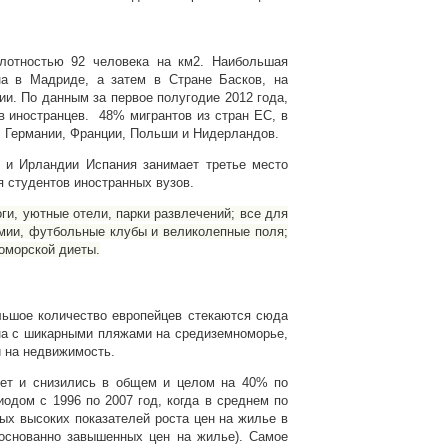
лотностью 92 человека на км2.
Наибольшая
на в Мадриде, а затем в Стране Басков, на
сии.
По данным за первое полугодие 2012 года,
 иностранцев. 48% мигрантов из стран ЕС, в
, Германии, Франции, Польши и Нидерландов.
 и Ирландии Испания занимает третье место
я студентов иностранных вузов.
ги, уютные отели, парки развлечений; все для
емии, футбольные клубы и великолепные поля;
оморской диеты.
льшое количество европейцев стекаются сюда
ана с шикарными пляжами на средиземноморье,
и на недвижимость.
лет и снизились в общем и целом на 40% по
риодом с
1996 по 2007 год, когда в среднем по
ых высоких показателей роста цен на жилье в
боснованно завышенных цен на жилье)
.
Самое