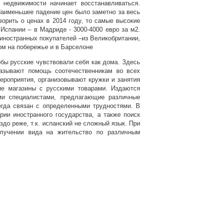
 недвижимости начинает восстанавливаться.
Наименьшее падение цен было заметно за весь
ворить о ценах в 2014 году, то самые высокие
Испании – в Мадриде - 3000-4000 евро за м2.
 иностранных покупателей –из Великобритании,
ом на побережье и в Барселоне
обы русские чувствовали себя как дома. Здесь
казывают помощь соотечественникам во всех
ероприятия, организовывают кружки и занятия
ие магазины с русскими товарами. Издаются
ми специалистами, предлагающие различные
егда связан с определенными трудностями. В
рии иностранного государства, а также поиск
до реже, т.к. испанский не сложный язык. При
лучении вида на жительство по различным