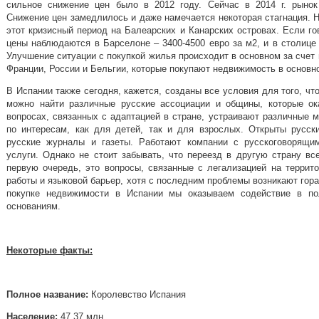
сильное снижение цен было в 2012 году. Сейчас в 2014 г. рынок
Снижение цен замедлилось и даже намечается некоторая стагнация. 
этот кризисный период на Балеарских и Канарских островах. Если го
цены наблюдаются в Барселоне – 3400-4500 евро за м2, и в столице 
Улучшение ситуации с покупкой жилья происходит в основном за счет
Франции, России и Бельгии, которые покупают недвижимость в основн
В Испании также сегодня, кажется, созданы все условия для того, чт
можно найти различные русские ассоциации и общины, которые о
вопросах, связанных с адаптацией в стране, устраивают различные м
по интересам, как для детей, так и для взрослых. Открыты русск
русские журналы и газеты. Работают компании с русскоговорящи
услуги. Однако не стоит забывать, что переезд в другую страну вс
первую очередь, это вопросы, связанные с легализацией на террито
работы и языковой барьер, хотя с последним проблемы возникают гораз
покупке недвижимости в Испании мы оказываем содействие в по
основаниям.
Некоторые факты:
Полное название:
Королевство Испания
Население:
47,37 млн