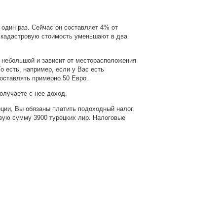
 один раз. Сейчас он составляет 4% от
е кадастровую стоимость уменьшают в два
м небольшой и зависит от месторасположения
о есть, например, если у Вас есть
составлять примерно 50 Евро.
олучаете с нее доход.
урции, Вы обязаны платить подоходный налог.
ую сумму 3900 турецких лир. Налоговые