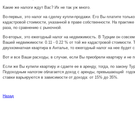
Какие же налоги ждут Вас? Их не так уж много.
Во-первых, это налог на сделку купли-продажи. Его Вы платите только
кадастровой стоимости, указанной в праве собственности. На практик
раза, по сравнению с рыночной.
Во-вторых, это ежегодный налог на недвижимость. В Турции он совсе
Вашей недвижимости: 0.11 - 0.22 % от той же кадастровой стоимости. Т
двухкомнатная квартира в Анталье, то ежегодный налог на нее будет 
Вот и все Ваши расходы, в случае, если Вы приобрели квартиру и не п
Если же Вы купили квартиру и сдаете ее в аренду, тогда, по закону Т
Подоходным налогом облагается доход с аренды, превышающий годов
ставки варьируются в зависимости от дохода: от 15% до 35%.
Назад