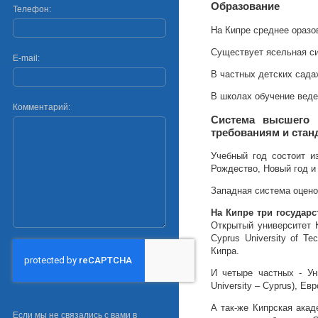
Образование
Телефон:
На Кипре среднее оразо
Существует ясельная сис
E-mail:
В частных детских сада
В школах обучение веде
Комментарий:
Система высшего 
требованиям и ста
Учебный год состоит из
Рождество, Новый год и
Западная система оцено
На Кипре три государ
Открытый университет К
Cyprus University of T
Кипра.
И четыре частных - Уни
University – Cyprus), Е
А так-же Кипрская акад
Если мы не связались с вами в