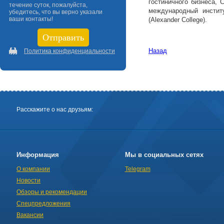
гостиничного бизнеса, 
течение суток, пожалуйста,
международный институ
убедитесь, что вы верно указали
ваши контакты!
(Alexander College).
Назад
Политика конфиденциальности
Расскажите о нас друзьям:
Информация
Мы в социальных сетях
О компании
Telegram
Новости
Обзоры и рекомендации
Спецпредложения
Вакансии