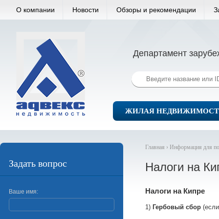
О компании
Новости
Обзоры и рекомендации
З
Департамент зарубе
ЖИЛАЯ НЕДВИЖИМОСТ
Главная ›
Информация для по
Задать вопрос
Налоги на Ки
Налоги на Кипре
Ваше имя:
1)
Гербовый сбор
(если