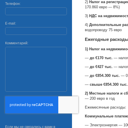
2)
Налог на регистраци
Телефон:
170.860 евро — 8%)
3)
НДС на недвижимос
E-mail:
4)
Дополнительные ра
водопроводу 75 евро
Ежегодные расходы
Комментарий:
1) Налог на недвижимо
—
до €170 тыс.
— налог
—
до €427 тыс.
— налог
—
до €854.300 тыс.
— 0
—
свыше €854.300 тыс.
2) Местные налоги и 
— 200 евро в год
Ежемесячные расходы:
Коммунальные платеж
— Электроэнергия — 100 
Если мы не связались с вами в