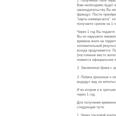
1. Получение ПМЖ через
Вам необходимо будет и
законодательству Вы мо
француз. После приобре
"карты коммерсанта", к
получаете сроком на 1 
Через 1 год Вы подаете
Вы не нарушили никаких
времени жили на террит
положительный результа
всегда продлевается. П
(постоянное место жите
появится официальное п
2. Заключение брака с 
3. Подача прошения о п
выдадут вид на жительст
И во втором и в третье
через 1 год.
Для получения временног
следующие пути:
1. Через трудовой контр