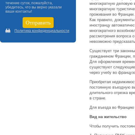
течение суток, пожалуйста,
многократную деловую в
убедитесь, что вы верно указали
многократную туристиче
ваши контакты!
проживания во Франции.
Как правило, документы
иностранцу автоматиче
многократного возобнов
Политика конфиденциальности
рассмотрения вопроса о
невозможно предсказать
Существует три законных
гражданином Франции, п
Для оформления временно
существуют следующие п
через учебу во француз
Приобретая недвижимост
постоянную въездную ви
длительного отрезка вре
в стране.
Для въезда во Францию с
Вид на жительство
Чтобы получить постоян