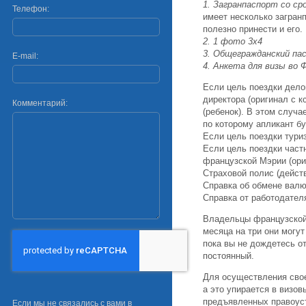
1. Загранпаспорт со ср
Телефон:
имеет несколько загранп
полезно принести и его.
2. 1 фото 3x4
3. Общегражданский па
E-mail:
4. Анкета для визы во 
Если цель поездки дело
директора (оригинал с к
Комментарий:
(ребенок). В этом случа
по которому апликант б
Если цель поездки туриз
Если цель поездки частн
французской Мэрии (ори
Страховой полис (дейст
Справка об обмене валю
Справка от работодател
Владельцы французской 
месяца на три они могу
пока вы не дождетесь от
постоянный.
Для осуществления свое
а это упирается в визов
предъявленных правоус
Если мы не связались с вами в