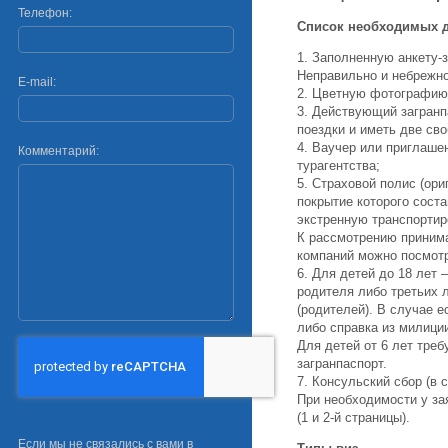
Телефон:
Cписок необходимых д
1. Заполненную анкету-
Неправильно и небрежно
E-mail:
2. Цветную фотографию 
3. Действующий загранп
поездки и иметь две св
4. Ваучер или приглаше
Комментарий:
турагентства;
5. Страховой полис (ори
покрытие которого соста
экстренную транспортир
К рассмотрению приним
компаний можно посмот
6. Для детей до 18 лет
родителя либо третьих 
(родителей). В случае е
либо справка из милици
Для детей от 6 лет тре
загранпаспорт.
7. Консульский сбор (в 
При необходимости у за
(1 и 2-й страницы).
Если мы не связались с вами в