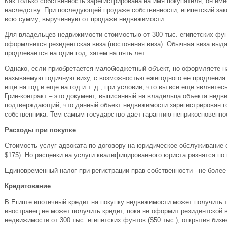
Как только собственность зарегистрирована на имя покупателя, он име
наследству. При последующей продаже собственности, египетский зак
всю сумму, вырученную от продажи недвижимости.
Для владельцев недвижимости стоимостью от 300 тыс. египетских фунт
оформляется резидентская виза (постоянная виза). Обычная виза выда
продлевается на один год, затем на пять лет.
Однако, если приобретается малобюджетный объект, но оформляете на 
называемую годичную визу, с возможностью ежегодного ее продления (
еще на год и еще на год и т. д., при условии, что вы все еще являете
Грин-контракт – это документ, выписанный на владельца объекта недв
подтверждающий, что данный объект недвижимости зарегистрирован г
собственника. Тем самым государство дает гарантию неприкосновенно
Расходы при покупке
Стоимость услуг адвоката по договору на юридическое обслуживание 
$175). Но расценки на услуги квалифицированного юриста разнятся по
Единовременный налог при регистрации прав собственности - не более
Кредитование
В Египте ипотечный кредит на покупку недвижимости может получить т
иностранец не может получить кредит, пока не оформит резидентской 
недвижимости от 300 тыс. египетских фунтов ($50 тыс.), открытия биз