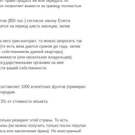
ет право продать ее или передать по
он позволяет вывести за границу полностью
ов ($50 тыс.) согласно закону Египта
ется на период шесть месяцев, затем
него грин-контракт, то можно запросить так
то есть виза дается сроком до года, затем
сь собственником данной квартиры).
ижимости (или нескольких владельцев),
осударственными органами на имя
сти вашей собственности.
составляет 1000 египетских фунтов (примерно
 городам.
 3% от стоимости объекта.
олько резидент этой страны. То есть
визы (ее можно получить только после покупки
неса или заключения брака). Но иностранный