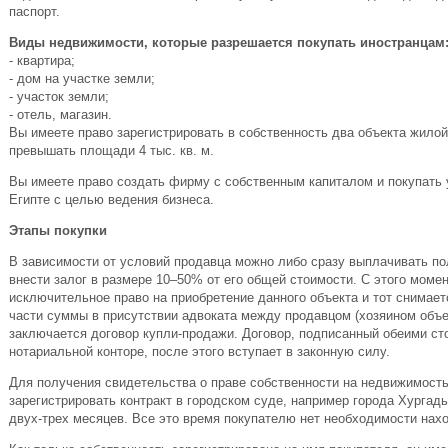
паспорт.
Виды недвижимости, которые разрешается покупать иностранцам
- квартира;
- дом на участке земли;
- участок земли;
- отель, магазин.
Вы имеете право зарегистрировать в собственность два объекта жило
превышать площади 4 тыс. кв. м.
Вы имеете право создать фирму с собственным капиталом и покупать 
Египте с целью ведения бизнеса.
Этапы покупки
В зависимости от условий продавца можно либо сразу выплачивать п
внести залог в размере 10–50% от его общей стоимости. С этого моме
исключительное право на приобретение данного объекта и тот снимае
части суммы в присутствии адвоката между продавцом (хозяином объе
заключается договор купли-продажи. Договор, подписанный обеими ст
нотариальной конторе, после этого вступает в законную силу.
Для получения свидетельства о праве собственности на недвижимость
зарегистрировать контракт в городском суде, например города Хурга
двух-трех месяцев. Все это время покупателю нет необходимости нахо