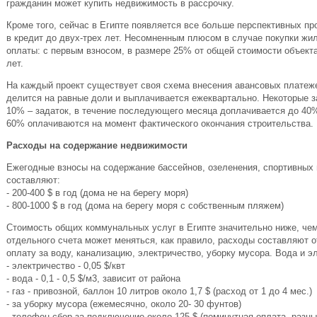
гражданин может купить недвижимость в рассрочку.
Кроме того, сейчас в Египте появляется все больше перспективных пр
в кредит до двух-трех лет. Несомненным плюсом в случае покупки жил
оплаты: с первым взносом, в размере 25% от общей стоимости объект
лет.
На каждый проект существует своя схема внесения авансовых платеж
делится на равные доли и выплачивается ежеквартально. Некоторые
10% – задаток, в течение последующего месяца доплачивается до 40%
60% оплачиваются на момент фактического окончания строительства.
Расходы на содержание недвижимости
Ежегодные взносы на содержание бассейнов, озеленения, спортивных 
составляют:
- 200-400 $ в год (дома не на берегу моря)
- 800-1000 $ в год (дома на берегу моря с собственным пляжем)
Стоимость общих коммунальных услуг в Египте значительно ниже, чем
отдельного счета может меняться, как правило, расходы составляют о
оплату за воду, канализацию, электричество, уборку мусора. Вода и э
- электричество - 0,05 $/квт
- вода - 0,1 - 0,5 $/м3, зависит от района
- газ - привозной, баллон 10 литров около 1,7 $ (расход от 1 до 4 мес.)
- за уборку мусора (ежемесячно, около 20- 30 фунтов)
- телефон-сбор за подключение около 125 $ (поминутная оплата, разн