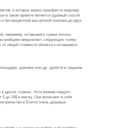
оектов, в которых можно приобрести квартиру
ья в таком проекте является удобный способ
а и беспроцентной рассрочкой платежа до двух
ей, например, оставшаяся сумма оплаты
 застройщики предлагают следующую схему:
 от общей стоимости объекта и оставшиеся
площадок, дорожек или др. удобств в среднем
 в других странах. Хотя размер каждого
т 5 до 20$ в месяц. Они включают в себя
лектричество в Египте очень дешевые:
ые тарифы на звонки на мобильный телефон,