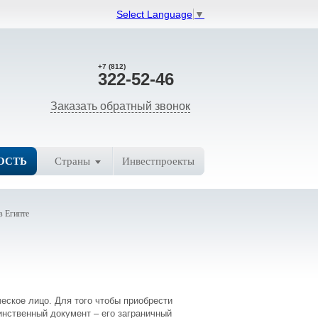
Select Language
▼
+7 (812)
322-52-46
Заказать обратный звонок
ОСТЬ
Страны
Инвестпроекты
в Египте
ское лицо. Для того чтобы приобрести
нственный документ – его заграничный