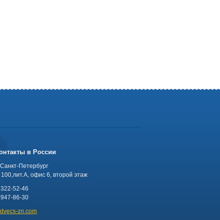
онтакты в России
 Санкт-Петербург
100,лит.А, офис 6, второй этаж
 322-52-46
 947-86-30
advecs-zn.com