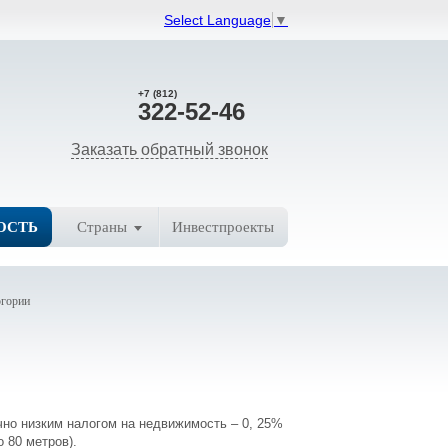
Select Language
▼
+7 (812)
322-52-46
Заказать обратный звонок
ОСТЬ
Страны
Инвестпроекты
огории
чно низким налогом на недвижимость – 0, 25%
 80 метров).