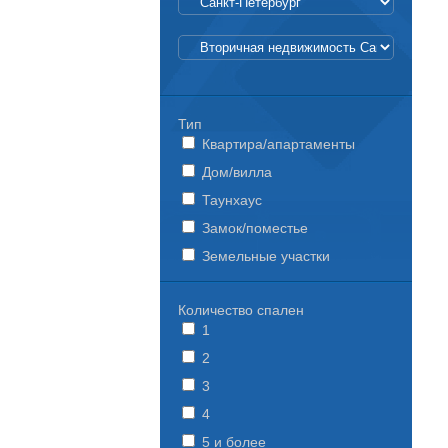
Тип
Квартира/апартаменты
Дом/вилла
Таунхаус
Замок/поместье
Земельные участки
Количество спален
1
2
3
4
5 и более