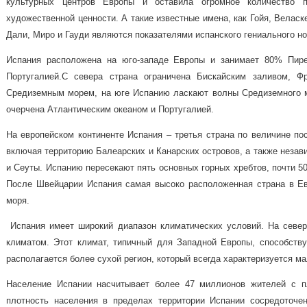
культурных центров Европы и оставила огромное количество п
художественной ценности. А такие известные имена,
как Гойя, Веласк
Дали, Миро и Гауди являются показателями испанского гениального н
Испания расположена на юго-западе Европы и занимает 80% Пире
Португалией.
С севера страна ограничена Бискайским заливом, Ф
Средиземным морем, на юге Испанию ласкают волны Средиземного мо
очерчена Атлантическим океаном и Португалией.
На европейском континенте Испания – третья страна по величине по
включая территорию Балеарских и Канарских островов, а также неза
и Сеуты. Испанию пересекают пять основных горных хребтов, почти 5
После Швейцарии Испания самая высоко расположенная страна в Ев
моря.
Испания имеет широкий диапазон климатических условий. На север
климатом. Этот климат, типичный для Западной Европы, способству
располагается более сухой регион, который всегда характеризуется 
Население Испании насчитывает более 47 миллионов жителей с п
плотность населения в пределах территории Испании сосредоточе