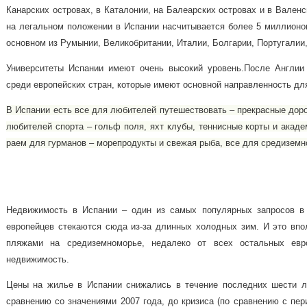
Канарских островах, в Каталонии, на Балеарских островах и в Вален
на легальном положении в Испании насчитывается более 5 миллионов
основном из Румынии, Великобритании, Италии, Болгарии, Португалии
Университеты Испании имеют очень высокий уровень.
После Англии
среди европейских стран, которые имеют основной направленность дл
В Испании есть все для любителей путешествовать – прекрасные доро
любителей спорта – гольф поля, яхт клубы, теннисные корты и акад
раем для гурманов – морепродукты и свежая рыба, все для средиземн
Недвижимость в Испании – один из самых популярных запросов в 
европейцев стекаются сюда из-за длинных холодных зим. И это впо
пляжами на средиземноморье, недалеко от всех остальных евр
недвижимость.
Цены на жилье в Испании снижались в течение последних шести 
сравнению со значениями 2007 года, до кризиса (по сравнению с пе