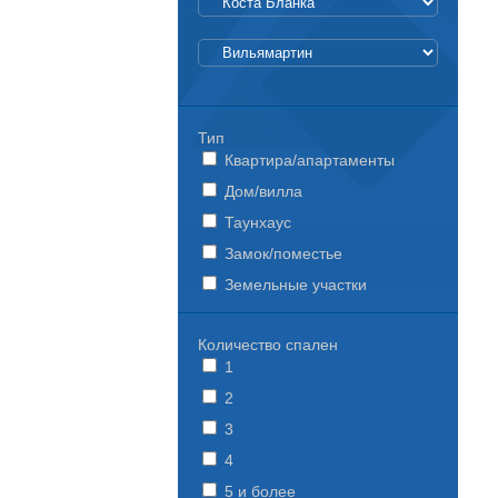
Тип
Квартира/апартаменты
Дом/вилла
Таунхаус
Замок/поместье
Земельные участки
Количество спален
1
2
3
4
5 и более