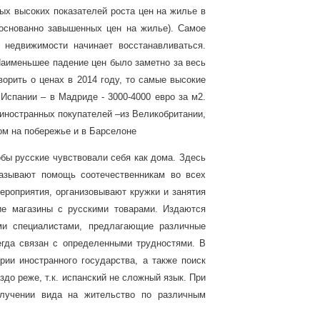
ых высоких показателей роста цен на жилье в
боснованно завышенных цен на жилье)
.
Самое
 недвижимости начинает восстанавливаться.
Наименьшее падение цен было заметно за весь
ворить о ценах в 2014 году, то самые высокие
Испании – в Мадриде - 3000-4000 евро за м2.
 иностранных покупателей –из Великобритании,
ом на побережье и в Барселоне
обы русские чувствовали себя как дома. Здесь
казывают помощь соотечественникам во всех
ероприятия, организовывают кружки и занятия
ие магазины с русскими товарами. Издаются
ми специалистами, предлагающие различные
егда связан с определенными трудностями. В
рии иностранного государства, а также поиск
до реже, т.к. испанский не сложный язык. При
лучении вида на жительство по различным