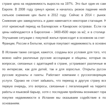
стране цена на недвижимость выросла на 197%. Это был один из сам
Европе. В 2008 году грянул кризис и началось резкое падение нео
сильное снижение цен было в 2012 году. Сейчас в 2014 г. рынок
Снижение цен замедлилось и даже намечается некоторая стагнация. 
этот кризисный период на Балеарских и Канарских островах. Если го
цены наблюдаются в Барселоне – 3400-4500 евро за м2, и в столице 
Улучшение ситуации с покупкой жилья происходит в основном за счет
Франции, России и Бельгии, которые покупают недвижимость в основн
В Испании также сегодня, кажется, созданы все условия для того, чт
можно найти различные русские ассоциации и общины, которые о
вопросах, связанных с адаптацией в стране, устраивают различные м
по интересам, как для детей, так и для взрослых. Открыты русск
русские журналы и газеты. Работают компании с русскоговорящи
услуги. Однако не стоит забывать, что переезд в другую страну вс
первую очередь, это вопросы, связанные с легализацией на террито
работы и языковой барьер, хотя с последним проблемы возникают гораз
покупке недвижимости в Испании мы оказываем содействие в по
основаниям.