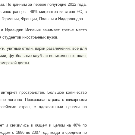
сии.
По данным за первое полугодие 2012 года,
 иностранцев. 48% мигрантов из стран ЕС, в
, Германии, Франции, Польши и Нидерландов.
 и Ирландии Испания занимает третье место
я студентов иностранных вузов.
ги, уютные отели, парки развлечений; все для
емии, футбольные клубы и великолепные поля;
оморской диеты.
интернет пространстве. Большое количество
лне логично. Прекрасная страна с шикарными
опейских стран, с адекватными ценами на
лет и снизились в общем и целом на 40% по
риодом с
1996 по 2007 год, когда в среднем по