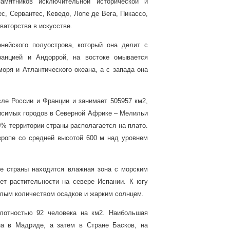
амятников исключительной исторической и
ес, Сервантес, Кеведо, Лопе де Вега, Пикассо,
овато
р
ства в искусстве.
нейского полуострова, который она делит с
ранцией и Андоррой, на востоке омывается
ря и Атлантического океана, а с запада она
сле России и Франции и занимает 505957 км2,
висимых городов в Северной Африке – Мелильи
0% территории страны располагается на плато.
ропе со средней высотой 600 м над уровнем
е страны находится влажная зона с морским
ет растительности на севере Испании. К югу
малым количеством осадков и жарким солнцем.
лотностью 92 человека на км2.
Наибольшая
на в Мадриде, а затем в Стране Басков, на