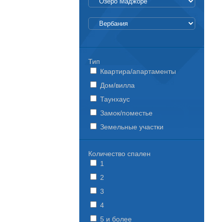
Тип
Квартира/апартаменты
Дом/вилла
Таунхаус
Замок/поместье
Земельные участки
Количество спален
1
2
3
4
5 и более