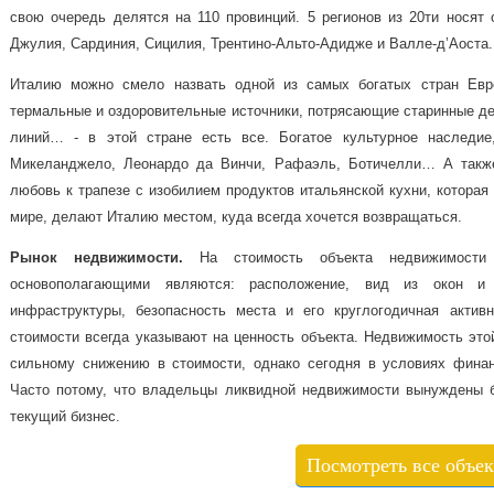
свою очередь делятся на 110 провинций. 5 регионов из 20ти носят 
Джулия, Сардиния, Сицилия, Трентино-Альто-Адидже и Валле-д’Аоста.
Италию можно смело назвать одной из самых богатых стран Евро
термальные и оздоровительные источники, потрясающие старинные д
линий… - в этой стране есть все. Богатое культурное наследие
Микеланджело, Леонардо да Винчи, Рафаэль, Ботичелли… А также
любовь к трапезе с изобилием продуктов итальянской кухни, которая
мире, делают Италию местом, куда всегда хочется возвращаться.
Рынок
недвижимости
.
На стоимость объекта недвижимости 
основополагающими являются: расположение, вид из окон и 
инфраструктуры, безопасность места и его круглогодичная актив
стоимости всегда указывают на ценность объекта. Недвижимость этой
сильному снижению в стоимости, однако сегодня в условиях финан
Часто потому, что владельцы ликвидной недвижимости вынуждены б
текущий бизнес.
Посмотреть все объе