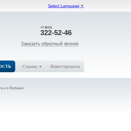
Select Language
▼
+7 (812)
322-52-46
Заказать обратный звонок
ОСТЬ
Страны
Инвестпроекты
ь в в Вербании