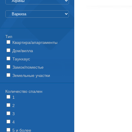
Тип
Квартира/апартаменты
Дом/вилла
Таунхаус
Замок/поместье
Земельные участки
Количество спален
1
2
3
4
5 и более