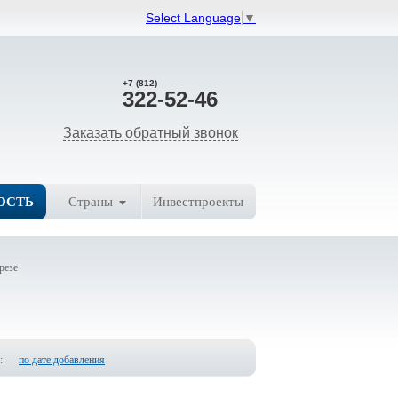
Select Language
▼
+7 (812)
322-52-46
Заказать обратный звонок
ОСТЬ
Страны
Инвестпроекты
резе
:
по дате добавления