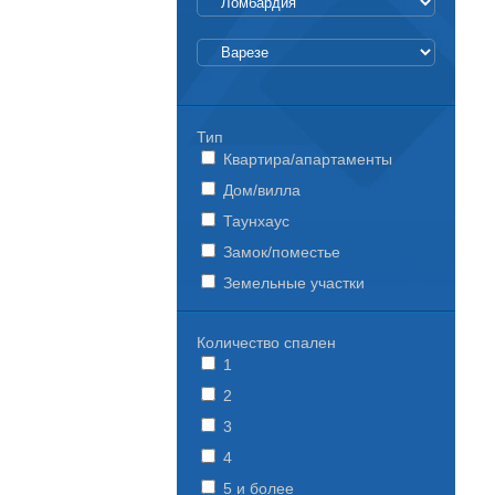
Тип
Квартира/апартаменты
Дом/вилла
Таунхаус
Замок/поместье
Земельные участки
Количество спален
1
2
3
4
5 и более