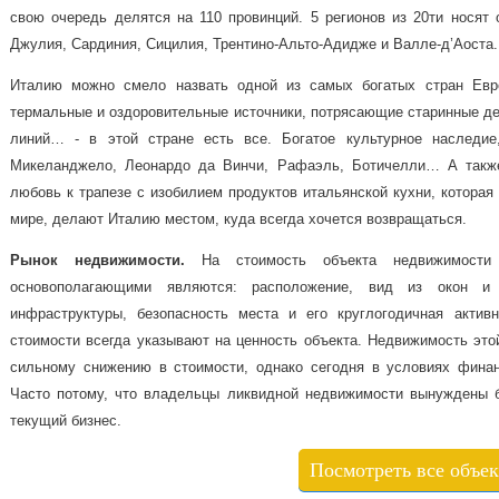
свою очередь делятся на 110 провинций. 5 регионов из 20ти носят 
Джулия, Сардиния, Сицилия, Трентино-Альто-Адидже и Валле-д’Аоста.
Италию можно смело назвать одной из самых богатых стран Евро
термальные и оздоровительные источники, потрясающие старинные д
линий… - в этой стране есть все. Богатое культурное наследие
Микеланджело, Леонардо да Винчи, Рафаэль, Ботичелли… А также
любовь к трапезе с изобилием продуктов итальянской кухни, которая
мире, делают Италию местом, куда всегда хочется возвращаться.
Рынок
недвижимости
.
На стоимость объекта недвижимости 
основополагающими являются: расположение, вид из окон и 
инфраструктуры, безопасность места и его круглогодичная актив
стоимости всегда указывают на ценность объекта. Недвижимость этой
сильному снижению в стоимости, однако сегодня в условиях финан
Часто потому, что владельцы ликвидной недвижимости вынуждены б
текущий бизнес.
Посмотреть все объе