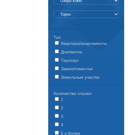
Тип
Квартира/апартаменты
Дом/вилла
Таунхаус
Замок/поместье
Земельные участки
Количество спален
1
2
3
4
5 и более