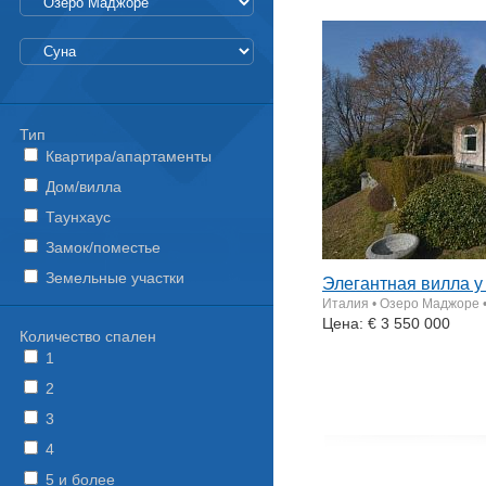
Тип
Квартира/апартаменты
Дом/вилла
Таунхаус
Замок/поместье
Земельные участки
Элегантная вилла у
Италия • Озеро Маджоре 
Цена: € 3 550 000
Количество спален
1
2
3
4
5 и более