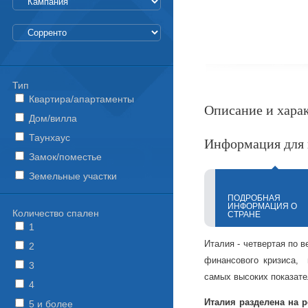
Тип
Квартира/апартаменты
Описание и хара
Дом/вилла
Таунхаус
Информация для 
Замок/поместье
Земельные участки
ПОДРОБНАЯ
ИНФОРМАЦИЯ О
Количество спален
СТРАНЕ
1
Италия - четвертая по в
2
финансового кризиса, 
3
самых высоких показате
4
Италия разделена на 
5 и более