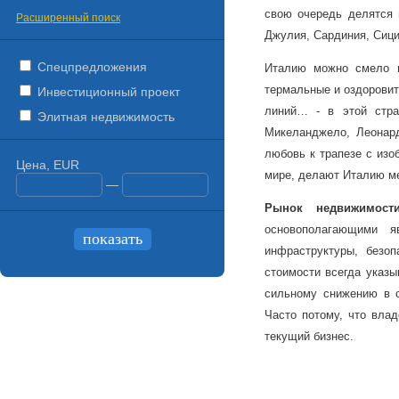
свою очередь делятся н
Расширенный поиск
Джулия, Сардиния, Сици
Спецпредложения
Италию можно смело н
термальные и оздорови
Инвестиционный проект
линий… - в этой стра
Элитная недвижимость
Микеланджело, Леонар
любовь к трапезе с изо
Цена, EUR
мире, делают Италию ме
—
Рынок
недвижимост
основополагающими я
инфраструктуры, безоп
стоимости всегда указы
сильному снижению в с
Часто потому, что вла
текущий бизнес.