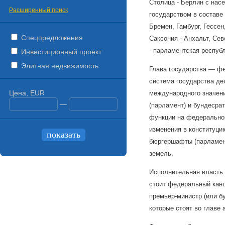
Столица - Берлин с нас
Расширенный поиск
государством в составе
Бремен, Гамбург, Гессе
Спецпредложения
Саксония - Анхальт, Се
- парламентская республ
Инвестиционный проект
Элитная недвижимость
Глава государства — фе
система государства де
Цена, EUR
международного значени
—
(парламент) и бундесра
функции на федеральном
изменения в конституци
бюргершафты (парламент
земель.
Исполнительная власть 
стоит федеральный канц
премьер-министр (или б
которые стоят во главе