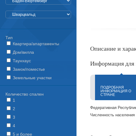
Тип
Квартира/апартаменты
Описание и хара
Дом/вилла
Таунхаус
Информация для 
Замок/поместье
Земельные участки
ПОДРОБНАЯ
ИНФОРМАЦИЯ О
Количество спален
СТРАНЕ
1
Федеративная Республик
2
Численность населения н
3
4
5 и более