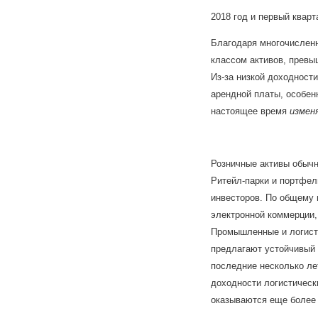
2018 год и первый квар
Благодаря многочислен
классом активов, превы
Из-за низкой доходност
арендной платы, особен
настоящее время
измен
Розничные активы обычн
Ритейл-парки и портфел
инвесторов. По общему
электронной коммерции,
Промышленные и логисти
предлагают устойчивый 
последние несколько ле
доходности логистическ
оказываются еще более