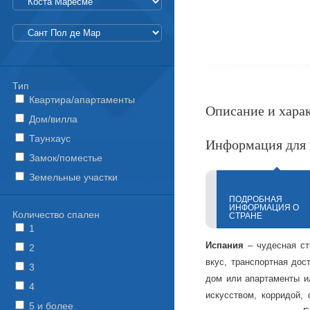
Тип
Квартира/апартаменты
Описание и хара
Дом/вилла
Таунхаус
Информация для 
Замок/поместье
Земельные участки
ПОДРОБНАЯ
ИНФОРМАЦИЯ О
Количество спален
СТРАНЕ
1
Испания
– чудесная ст
2
вкус, транспортная дос
3
дом или апартаменты ил
4
искусством, корридой,
5 и более