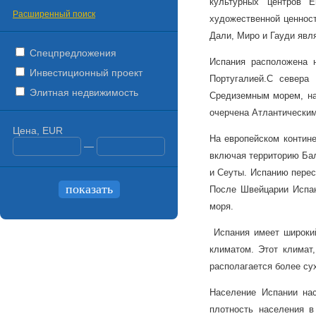
культурных центров Е
Расширенный поиск
художественной ценност
Дали, Миро и Гауди явл
Спецпредложения
Испания расположена 
Инвестиционный проект
Португалией.
С севера 
Элитная недвижимость
Средиземным морем, на
очерчена Атлантическим
Цена, EUR
На европейском контине
—
включая территорию Бал
и Сеуты. Испанию перес
После Швейцарии Испан
моря.
Испания имеет широкий
климатом. Этот климат
располагается более су
Население Испании на
плотность населения в