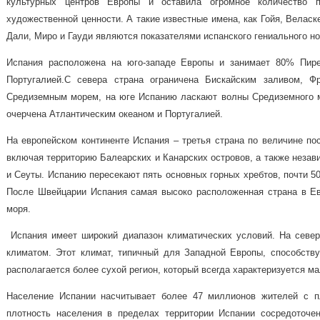
культурных центров Европы и оставила огромное количество п
художественной ценности. А такие известные имена,
как Гойя, Веласк
Дали, Миро и Гауди являются показателями испанского гениального н
Испания расположена на юго-западе Европы и занимает 80% Пире
Португалией.
С севера страна ограничена Бискайским заливом, Ф
Средиземным морем, на юге Испанию ласкают волны Средиземного мо
очерчена Атлантическим океаном и Португалией.
На европейском континенте Испания – третья страна по величине по
включая территорию Балеарских и Канарских островов, а также неза
и Сеуты. Испанию пересекают пять основных горных хребтов, почти 5
После Швейцарии Испания самая высоко расположенная страна в Ев
моря.
Испания имеет широкий диапазон климатических условий. На север
климатом. Этот климат, типичный для Западной Европы, способству
располагается более сухой регион, который всегда характеризуется 
Население Испании насчитывает более 47 миллионов жителей с п
плотность населения в пределах территории Испании сосредоточе