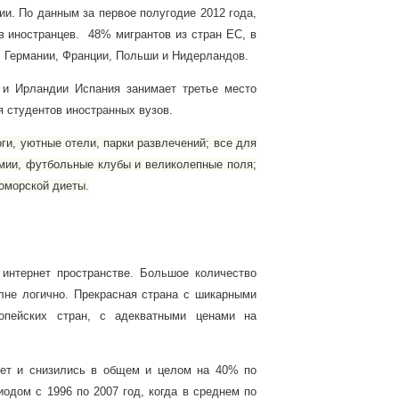
сии.
По данным за первое полугодие 2012 года,
 иностранцев. 48% мигрантов из стран ЕС, в
, Германии, Франции, Польши и Нидерландов.
 и Ирландии Испания занимает третье место
я студентов иностранных вузов.
ги, уютные отели, парки развлечений; все для
емии, футбольные клубы и великолепные поля;
оморской диеты.
интернет пространстве. Большое количество
лне логично. Прекрасная страна с шикарными
опейских стран, с адекватными ценами на
лет и снизились в общем и целом на 40% по
риодом с
1996 по 2007 год, когда в среднем по