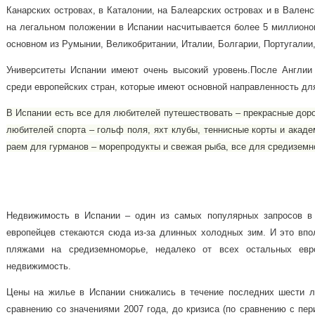
Канарских островах, в Каталонии, на Балеарских островах и в Вален
на легальном положении в Испании насчитывается более 5 миллионов
основном из Румынии, Великобритании, Италии, Болгарии, Португалии
Университеты Испании имеют очень высокий уровень.
После Англии
среди европейских стран, которые имеют основной направленность дл
В Испании есть все для любителей путешествовать – прекрасные доро
любителей спорта – гольф поля, яхт клубы, теннисные корты и акад
раем для гурманов – морепродукты и свежая рыба, все для средиземн
Недвижимость в Испании – один из самых популярных запросов в 
европейцев стекаются сюда из-за длинных холодных зим. И это впо
пляжами на средиземноморье, недалеко от всех остальных евр
недвижимость.
Цены на жилье в Испании снижались в течение последних шести 
сравнению со значениями 2007 года, до кризиса (по сравнению с пе