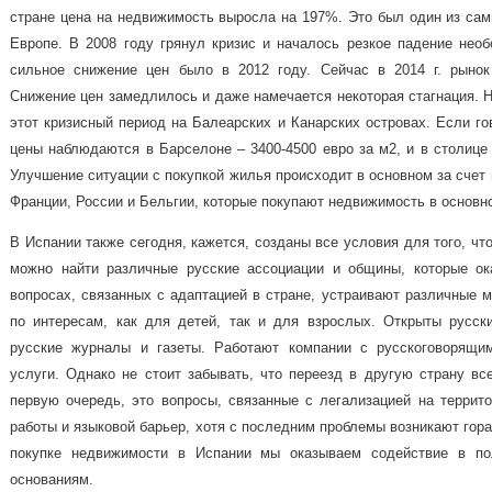
стране цена на недвижимость выросла на 197%. Это был один из сам
Европе. В 2008 году грянул кризис и началось резкое падение нео
сильное снижение цен было в 2012 году. Сейчас в 2014 г. рынок
Снижение цен замедлилось и даже намечается некоторая стагнация. 
этот кризисный период на Балеарских и Канарских островах. Если го
цены наблюдаются в Барселоне – 3400-4500 евро за м2, и в столице 
Улучшение ситуации с покупкой жилья происходит в основном за счет
Франции, России и Бельгии, которые покупают недвижимость в основн
В Испании также сегодня, кажется, созданы все условия для того, чт
можно найти различные русские ассоциации и общины, которые о
вопросах, связанных с адаптацией в стране, устраивают различные м
по интересам, как для детей, так и для взрослых. Открыты русск
русские журналы и газеты. Работают компании с русскоговорящи
услуги. Однако не стоит забывать, что переезд в другую страну вс
первую очередь, это вопросы, связанные с легализацией на террито
работы и языковой барьер, хотя с последним проблемы возникают гораз
покупке недвижимости в Испании мы оказываем содействие в по
основаниям.