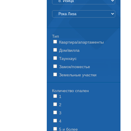
Тип
Квартира/апартаменты
Дом/вилла
Таунхаус
Замок/поместье
Земельные участки
Количество спален
1
2
3
4
5 и более