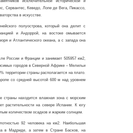
амятников исключительной исторической и
ес, Сервантес, Кеведо, Лопе де Вега, Пикассо,
овато
р
ства в искусстве.
нейского полуострова, который она делит с
ранцией и Андоррой, на востоке омывается
ря и Атлантического океана, а с запада она
сле России и Франции и занимает 505957 км2,
висимых городов в Северной Африке – Мелильи
0% территории страны располагается на плато.
ропе со средней высотой 600 м над уровнем
е страны находится влажная зона с морским
ет растительности на севере Испании. К югу
малым количеством осадков и жарким солнцем.
лотностью 92 человека на км2.
Наибольшая
на в Мадриде, а затем в Стране Басков, на