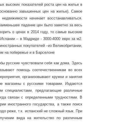
ых высоких показателей роста цен на жилье в
боснованно завышенных цен на жилье)
.
Самое
 недвижимости начинает восстанавливаться.
Наименьшее падение цен было заметно за весь
ворить о ценах в 2014 году, то самые высокие
Испании – в Мадриде - 3000-4000 евро за м2.
 иностранных покупателей –из Великобритании,
ом на побережье и в Барселоне
обы русские чувствовали себя как дома. Здесь
казывают помощь соотечественникам во всех
ероприятия, организовывают кружки и занятия
ие магазины с русскими товарами. Издаются
ми специалистами, предлагающие различные
егда связан с определенными трудностями. В
рии иностранного государства, а также поиск
до реже, т.к. испанский не сложный язык. При
лучении вида на жительство по различным