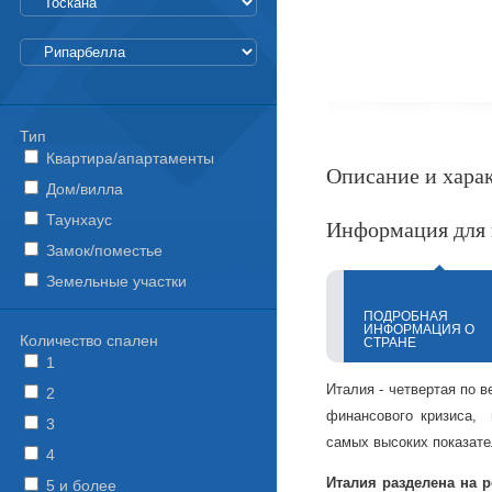
Тип
Квартира/апартаменты
Описание и хара
Дом/вилла
Таунхаус
Информация для 
Замок/поместье
Земельные участки
ПОДРОБНАЯ
ИНФОРМАЦИЯ О
Количество спален
СТРАНЕ
1
Италия - четвертая по в
2
финансового кризиса, 
3
самых высоких показате
4
Италия разделена на 
5 и более