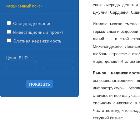
свою очередь делятся н
Расширенный поиск
Джулия, Сардиния, Сици
Спецпредложения
Италию можно смело н
термальные и оздорови
Инвестиционный проект
линий… - в этой стра
Элитная недвижимость
Микеланджело, Леонар
любовь к трапезе с изо
Цена, EUR
мире, делают Италию ме
—
Рынок
недвижимост
основополагающими я
инфраструктуры, безоп
стоимости всегда указы
сильному снижению в с
Часто потому, что вла
текущий бизнес.