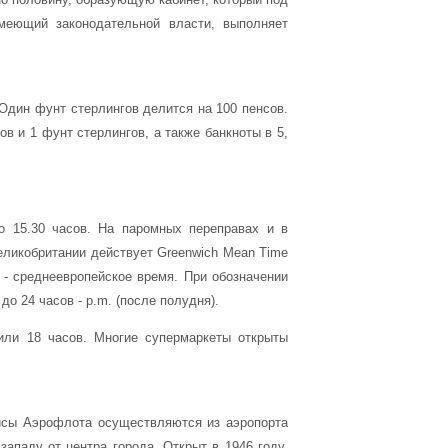
меющий законодательной власти, выполняет
Один фунт стерлингов делится на 100 пенсов.
ов и 1 фунт стерлингов, а также банкноты в 5,
до 15.30 часов. На паромных переправах и в
еликобритании действует Greenwich Mean Time
 - среднеевропейское время. При обозначении
до 24 часов - p.m. (после полудня).
или 18 часов. Многие супермаркеты открыты
ейсы Аэрофлота осуществляются из аэропорта
западу от центра города. Открыт в 1946 году.