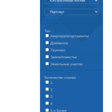
Тип
Квартира/апартаменты
Дом/вилла
Таунхаус
Замок/поместье
Земельные участки
Количество спален
1
2
3
4
5 и более