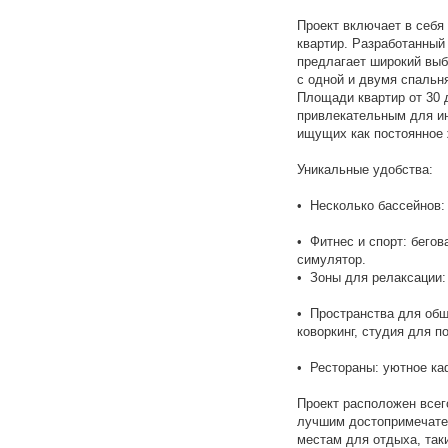
Проект включает в себя
квартир. Разработанный
предлагает широкий выб
с одной и двумя спальн
Площади квартир от 30 д
привлекательным для и
ищущих как постоянное 
Уникальные удобства:
•⁠ ⁠Несколько бассейнов
•⁠ ⁠Фитнес и спорт: бег
симулятор.
•⁠ ⁠Зоны для релаксации
•⁠ ⁠Пространства для об
коворкинг, студия для п
•⁠ ⁠Рестораны: уютное к
Проект расположен всег
лучшим достопримечател
местам для отдыха, таки