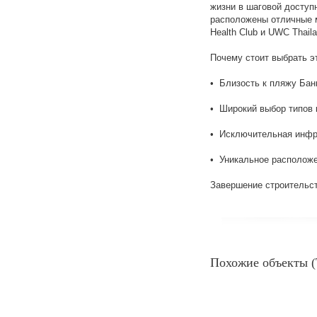
жизни в шаговой доступн
расположены отличные м
Health Club и UWC Thaila
Почему стоит выбрать эт
•⁠ ⁠Близость к пляжу Ба
•⁠ ⁠Широкий выбор типо
•⁠ ⁠Исключительная инф
•⁠ ⁠Уникальное располо
Завершение строительст
Похожие объекты (