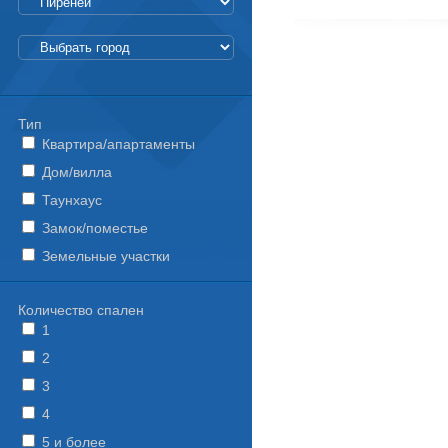
Тип
Квартира/апартаменты
Дом/вилла
Таунхаус
Замок/поместье
Земельные участки
Количество спален
1
2
3
4
5 и более