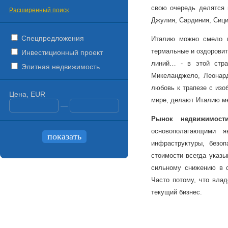
свою очередь делятся н
Расширенный поиск
Джулия, Сардиния, Сици
Спецпредложения
Италию можно смело н
термальные и оздорови
Инвестиционный проект
линий… - в этой стра
Элитная недвижимость
Микеланджело, Леонар
любовь к трапезе с изо
Цена, EUR
мире, делают Италию ме
—
Рынок
недвижимост
основополагающими я
инфраструктуры, безоп
стоимости всегда указы
сильному снижению в с
Часто потому, что вла
текущий бизнес.