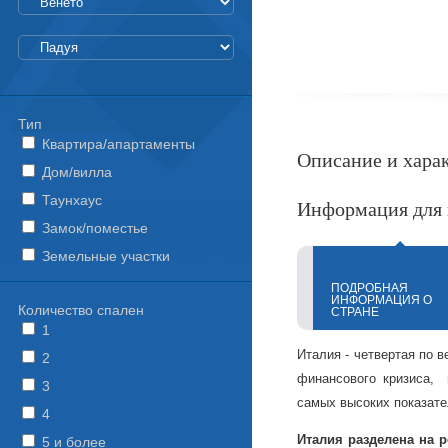
Тип
Квартира/апартаменты
Описание и хара
Дом/вилла
Таунхаус
Информация для 
Замок/поместье
Земельные участки
ПОДРОБНАЯ
ИНФОРМАЦИЯ О
Количество спален
СТРАНЕ
1
Италия - четвертая по в
2
финансового кризиса, 
3
самых высоких показате
4
Италия разделена на 
5 и более