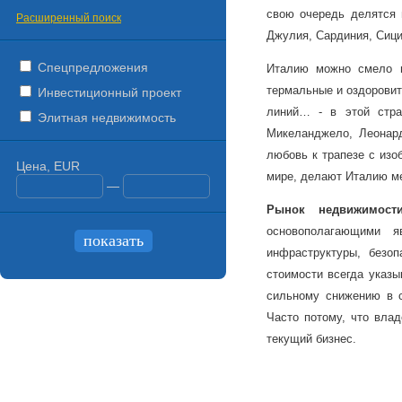
свою очередь делятся н
Расширенный поиск
Джулия, Сардиния, Сици
Спецпредложения
Италию можно смело н
термальные и оздорови
Инвестиционный проект
линий… - в этой стра
Элитная недвижимость
Микеланджело, Леонар
любовь к трапезе с изо
Цена, EUR
мире, делают Италию ме
—
Рынок
недвижимост
основополагающими я
инфраструктуры, безоп
стоимости всегда указы
сильному снижению в с
Часто потому, что вла
текущий бизнес.