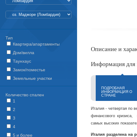
Тип
Квартира/апартаменты
Описание и хара
Дом/вилла
Таунхаус
Информация для 
Замок/поместье
Земельные участки
ПОДРОБНАЯ
ИНФОРМАЦИЯ О
Количество спален
СТРАНЕ
1
Италия - четвертая по в
2
финансового кризиса, 
3
самых высоких показате
4
Италия разделена на 
5 и более