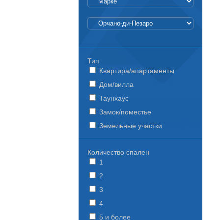
Тип
Квартира/апартаменты
Дом/вилла
Таунхаус
Замок/поместье
Земельные участки
Количество спален
1
2
3
4
5 и более