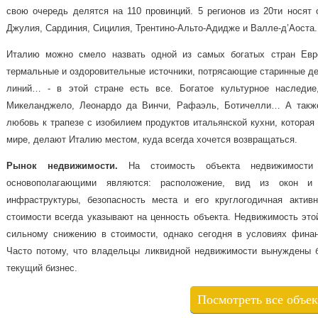
свою очередь делятся на 110 провинций. 5 регионов из 20ти носят 
Джулия, Сардиния, Сицилия, Трентино-Альто-Адидже и Валле-д’Аоста.
Италию можно смело назвать одной из самых богатых стран Евро
термальные и оздоровительные источники, потрясающие старинные д
линий… - в этой стране есть все. Богатое культурное наследие
Микеланджело, Леонардо да Винчи, Рафаэль, Ботичелли… А также
любовь к трапезе с изобилием продуктов итальянской кухни, которая
мире, делают Италию местом, куда всегда хочется возвращаться.
Рынок
недвижимости
.
На стоимость объекта недвижимости 
основополагающими являются: расположение, вид из окон и 
инфраструктуры, безопасность места и его круглогодичная актив
стоимости всегда указывают на ценность объекта. Недвижимость этой
сильному снижению в стоимости, однако сегодня в условиях финан
Часто потому, что владельцы ликвидной недвижимости вынуждены б
текущий бизнес.
Посмотреть все объе