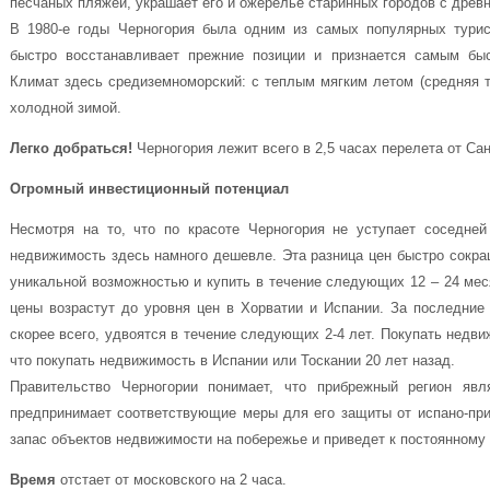
песчаных пляжей, украшает его и ожерелье старинных городов с древн
В 1980-е годы Черногория была одним из самых популярных турис
быстро восстанавливает прежние позиции и признается самым бы
Климат здесь средиземноморский: с теплым мягким летом (средняя т
холодной зимой.
Легко добраться!
Черногория лежит всего в 2,5 часах перелета от Сан
Огромный инвестиционный потенциал
Несмотря на то, что по красоте Черногория не уступает соседней
недвижимость здесь намного дешевле. Эта разница цен быстро сокра
уникальной возможностью и купить в течение следующих 12 – 24 мес
цены возрастут до уровня цен в Хорватии и Испании. За последние
скорее всего, удвоятся в течение следующих 2-4 лет. Покупать недвиж
что покупать недвижимость в Испании или Тоскании 20 лет назад.
Правительство Черногории понимает, что прибрежный регион яв
предпринимает соответствующие меры для его защиты от испано-приб
запас объектов недвижимости на побережье и приведет к постоянному 
Время
отстает от московского на 2 часа.