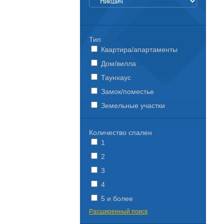
Тип
Квартира/апартаменты
Дом/вилла
Таунхаус
Замок/поместье
Земельные участки
Количество спален
1
2
3
4
5 и более
Расширенный поиск