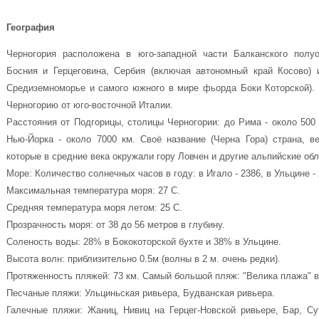
География
Черногория расположена в юго-западной части Балканского полуо
Босния и Герцеговина, Сербия (включая автономный край Косово) 
Средиземноморье и самого южного в мире фьорда Боки Которской).
Черногорию от юго-восточной Италии.
Расстояния от Подгорицы, столицы Черногории: до Рима - около 500 
Нью-Йорка - около 7000 км. Своё название (Черна Гора) страна, ве
которые в средние века окружали гору Ловчен и другие альпийские обл
Море: Количество солнечных часов в году: в Игало - 2386, в Ульцине - 
Максимальная температура моря: 27 С.
Средняя температура моря летом: 25 С.
Прозрачность моря: от 38 до 56 метров в глубину.
Соленость воды: 28% в Бококоторской бухте и 38% в Ульцине.
Высота волн: приблизительно 0.5м (волны в 2 м. очень редки).
Протяженность пляжей: 73 км. Самый большой пляж: "Велика плажа" в 
Песчаные пляжи: Ульциньская ривьера, Будванская ривьера.
Галечные пляжи: Жаниц, Нивиц на Герцег-Новской ривьере, Бар, Сут