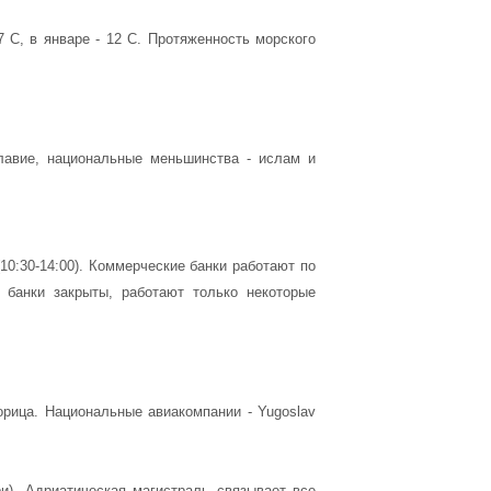
 C, в январе - 12 С. Протяженность морского
лавие, национальные меньшинства - ислам и
10:30-14:00). Коммерческие банки работают по
е банки закрыты, работают только некоторые
орица. Национальные авиакомпании - Yugoslav
и). Адриатическая магистраль связывает все