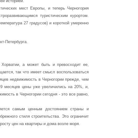
ей историей.
тических мест Европы, и теперь Черногория
строразвивающимся туристическим курортом.
емпература 27 градусов) и короткой умеренно
кт-Петербурга.
 Хорватии, а может быть и превосходит ее,
щается, так что имеет смысл воспользоваться
яцев недвижимость в Черногории прежде, чем
 9 месяцев цены уже увеличились на 20%, и,
имость в Черногории сегодня - это все равно,
ляется самым ценным достоянием страны и
режного стиля строительства. Это ограничит
росту цен на квартиры и дома возле моря.