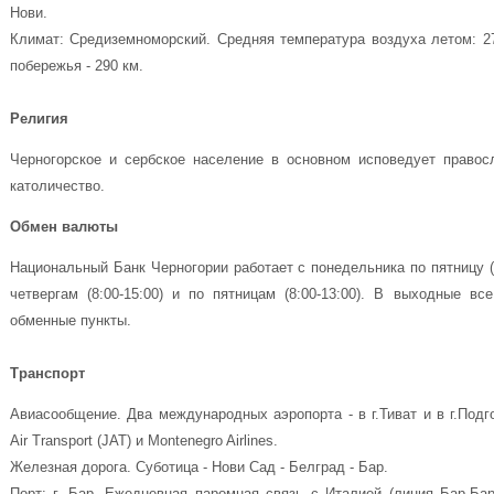
Нови.
Климат: Средиземноморский. Средняя температура воздуха летом: 27
побережья - 290 км.
Религия
Черногорское и сербское население в основном исповедует правос
католичество.
Обмен валюты
Национальный Банк Черногории работает с понедельника по пятницу (
четвергам (8:00-15:00) и по пятницам (8:00-13:00). В выходные вс
обменные пункты.
Транспорт
Авиасообщение. Два международных аэропорта - в г.Тиват и в г.Подг
Air Transport (JAT) и Montenegro Airlines.
Железная дорога. Суботица - Нови Сад - Белград - Бар.
Порт: г. Бар. Ежедневная паромная связь с Италией (линия Бар-Бар