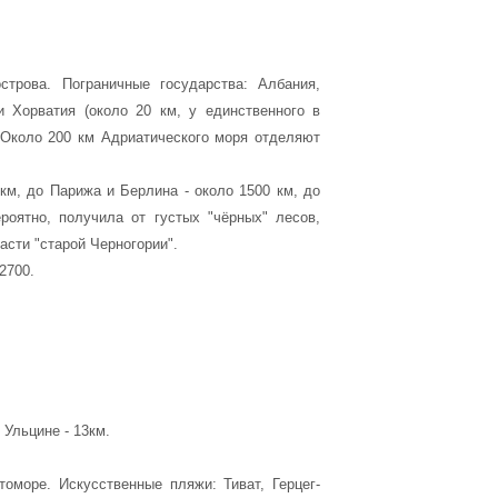
строва. Пограничные государства: Албания,
и Хорватия (около 20 км, у единственного в
 Около 200 км Адриатического моря отделяют
км, до Парижа и Берлина - около 1500 км, до
роятно, получила от густых "чёрных" лесов,
асти "старой Черногории".
2700.
Ульцине - 13км.
оморе. Искусственные пляжи: Тиват, Герцег-