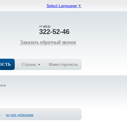
Select Language
▼
+7 (812)
322-52-46
Заказать обратный звонок
ОСТЬ
Страны
Инвестпроекты
поле
:
по дате добавления