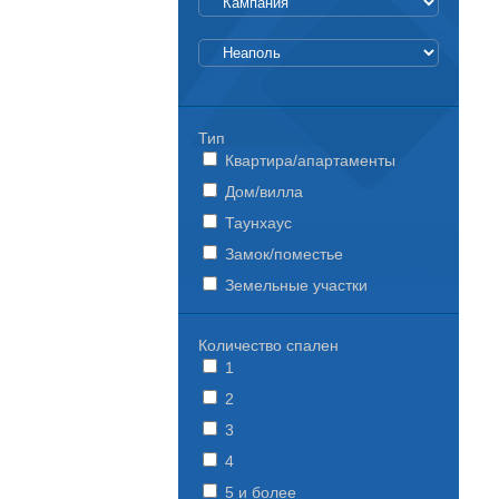
Тип
Квартира/апартаменты
Дом/вилла
Таунхаус
Замок/поместье
Земельные участки
Количество спален
1
2
3
4
5 и более