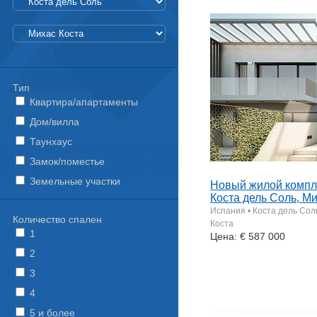
Тип
Квартира/апартаменты
Дом/вилла
Таунхаус
Замок/поместье
Земельные участки
Новый жилой компл
Коста дель Соль, М
Испания • Коста дель Сол
Количество спален
Коста
1
Цена: € 587 000
2
3
4
5 и более