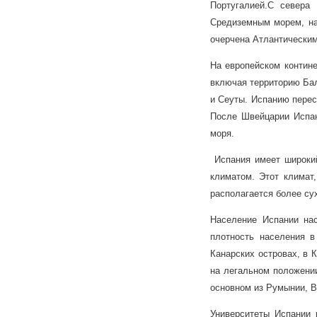
Португалией.
С севера 
Средиземным морем, на
очерчена Атлантическим
На европейском контине
включая территорию Бал
и Сеуты. Испанию перес
После Швейцарии Испан
моря.
Испания имеет широкий
климатом. Этот климат
располагается более су
Население Испании на
плотность населения в
Канарских островах, в 
на легальном положении
основном из Румынии, В
Университеты Испании 