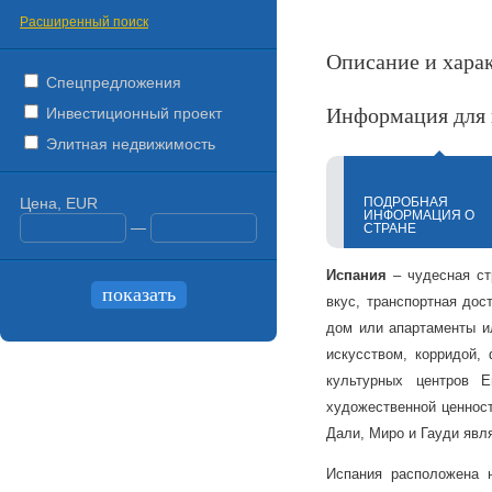
Расширенный поиск
Описание и хара
Спецпредложения
Информация для 
Инвестиционный проект
Элитная недвижимость
Цена, EUR
ПОДРОБНАЯ
ИНФОРМАЦИЯ О
—
СТРАНЕ
Испания
– чудесная ст
вкус, транспортная дос
дом или апартаменты ил
искусством, корридой,
культурных центров Е
художественной ценност
Дали, Миро и Гауди явл
Испания расположена 