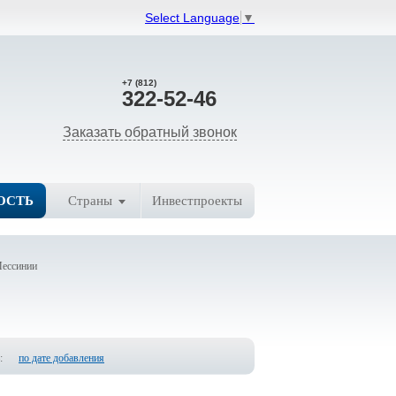
Select Language
▼
+7 (812)
322-52-46
Заказать обратный звонок
ОСТЬ
Страны
Инвестпроекты
Мессинии
:
по дате добавления