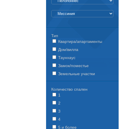
Тип
Квартира/апартаменты
Дом/вилла
Таунхаус
Замок/поместье
Земельные участки
Количество спален
1
2
3
4
5 и более