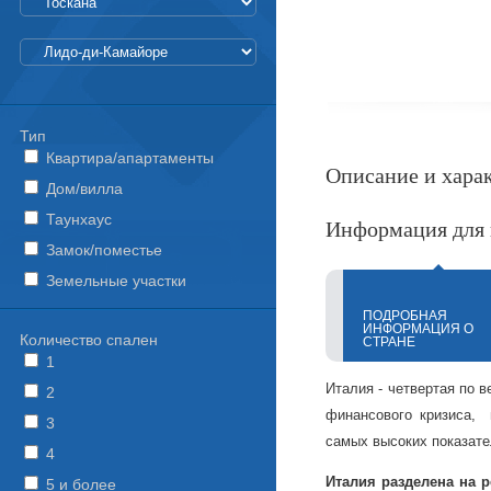
Тип
Квартира/апартаменты
Описание и хара
Дом/вилла
Таунхаус
Информация для 
Замок/поместье
Земельные участки
ПОДРОБНАЯ
ИНФОРМАЦИЯ О
Количество спален
СТРАНЕ
1
Италия - четвертая по в
2
финансового кризиса, 
3
самых высоких показате
4
Италия разделена на 
5 и более