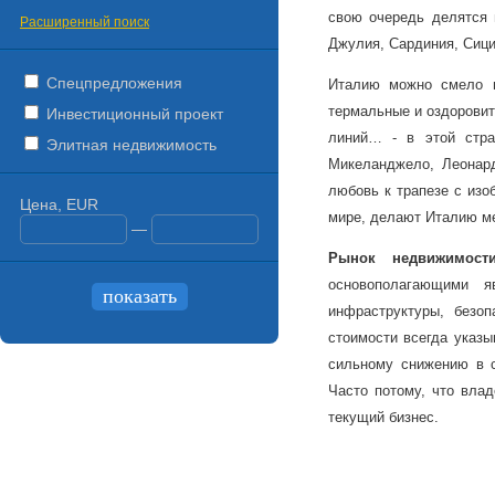
свою очередь делятся н
Расширенный поиск
Джулия, Сардиния, Сици
Спецпредложения
Италию можно смело н
термальные и оздорови
Инвестиционный проект
линий… - в этой стра
Элитная недвижимость
Микеланджело, Леонар
любовь к трапезе с изо
Цена, EUR
мире, делают Италию ме
—
Рынок
недвижимост
основополагающими я
инфраструктуры, безоп
стоимости всегда указы
сильному снижению в с
Часто потому, что вла
текущий бизнес.