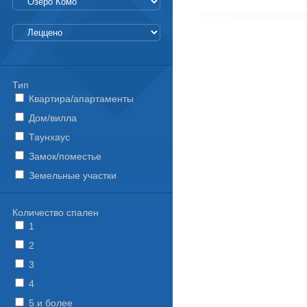
Тип
Квартира/апартаменты
Дом/вилла
Таунхаус
Замок/поместье
Земельные участки
Количество спален
1
2
3
4
5 и более