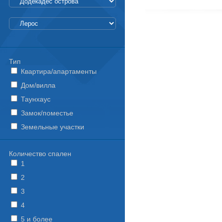
Тип
Квартира/апартаменты
Дом/вилла
Таунхаус
Замок/поместье
Земельные участки
Количество спален
1
2
3
4
5 и более