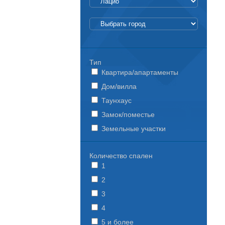
Тип
Квартира/апартаменты
Дом/вилла
Таунхаус
Замок/поместье
Земельные участки
Количество спален
1
2
3
4
5 и более