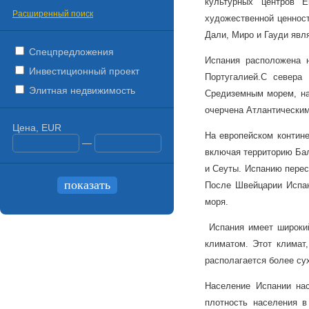
культурных центров Е
Расширенный поиск
художественной ценност
Дали, Миро и Гауди явл
Спецпредложения
Испания расположена 
Инвестиционный проект
Португалией.
С севера 
Элитная недвижимость
Средиземным морем, на
очерчена Атлантическим
Цена, EUR
На европейском контине
—
включая территорию Бал
и Сеуты. Испанию перес
После Швейцарии Испан
моря.
Испания имеет широкий
климатом. Этот климат
располагается более су
Население Испании на
плотность населения в