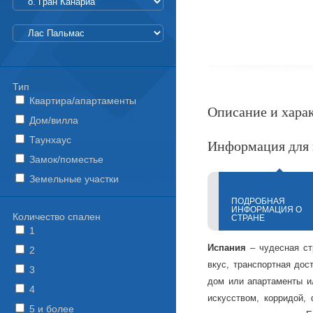
Тип
Квартира/апартаменты
Описание и хара
Дом/вилла
Таунхаус
Информация для 
Замок/поместье
Земельные участки
ПОДРОБНАЯ
ИНФОРМАЦИЯ О
Количество спален
СТРАНЕ
1
Испания
– чудесная ст
2
вкус, транспортная дос
3
дом или апартаменты ил
4
искусством, корридой,
5 и более