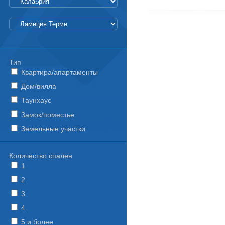
Тип
Квартира/апартаменты
Дом/вилла
Таунхаус
Замок/поместье
Земельные участки
Количество спален
1
2
3
4
5 и более