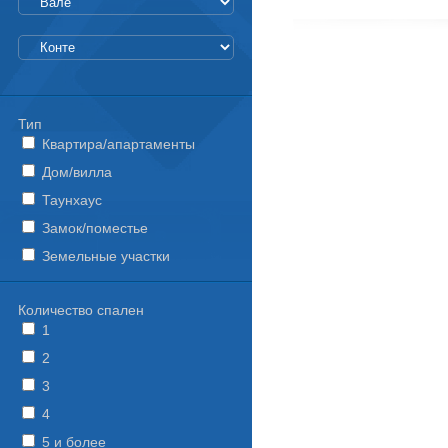
Тип
Квартира/апартаменты
Дом/вилла
Таунхаус
Замок/поместье
Земельные участки
Количество спален
1
2
3
4
5 и более