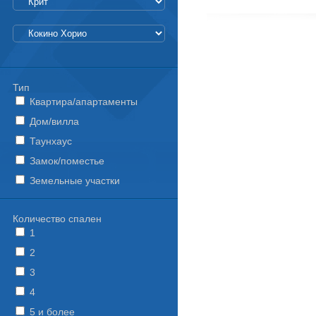
Тип
Квартира/апартаменты
Дом/вилла
Таунхаус
Замок/поместье
Земельные участки
Количество спален
1
2
3
4
5 и более